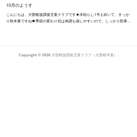
10月のようす
こんにちは、大曽根放課後児童クラブです☀木枯らし1号も吹いて、すっか
り秋本番ですね🍁季節の変わり目は体調も崩しやすいので、しっかり防寒…
Copyright ©
2026
大曽根放課後児童クラブ（大曽根学童）
.