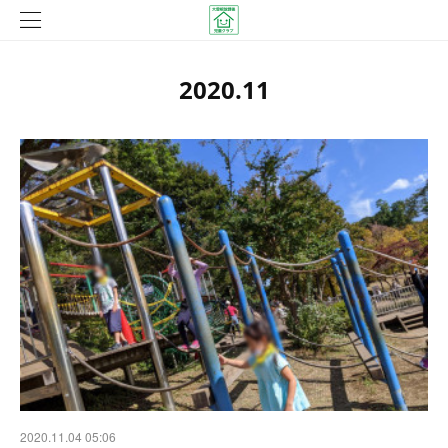
2020
.
11
2020.11.04 05:06