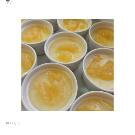
す)
BLOG
(
85
)