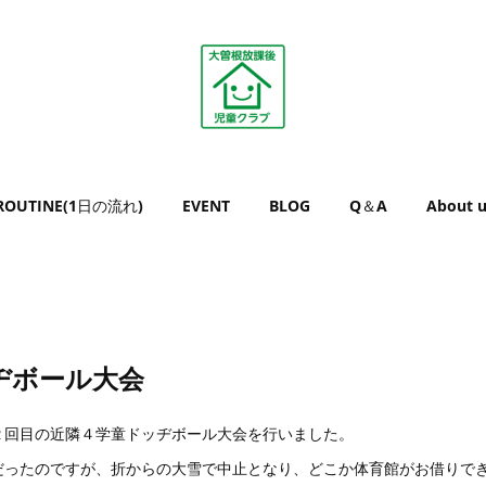
ROUTINE(1日の流れ)
EVENT
BLOG
Q＆A
About u
ヂボール大会
２回目の近隣４学童ドッヂボール大会を行いました。
だったのですが、折からの大雪で中止となり、どこか体育館がお借りで